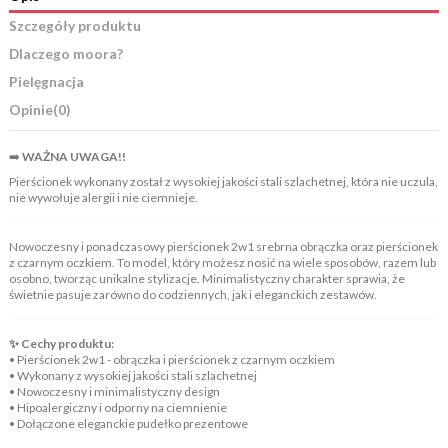
Szczegóły produktu
Dlaczego moora?
Pielęgnacja
Opinie
(0)
➡️
WAŻNA UWAGA!!
Pierścionek wykonany został z wysokiej jakości stali szlachetnej, która nie uczula,
nie wywołuje alergii i nie ciemnieje.
Nowoczesny i ponadczasowy pierścionek 2w1 srebrna obrączka oraz pierścionek
z czarnym oczkiem. To model, który możesz nosić na wiele sposobów, razem lub
osobno, tworząc unikalne stylizacje. Minimalistyczny charakter sprawia, że
świetnie pasuje zarówno do codziennych, jak i eleganckich zestawów.
✨ Cechy produktu:
• Pierścionek 2w1 - obrączka i pierścionek z czarnym oczkiem
• Wykonany z wysokiej jakości stali szlachetnej
• Nowoczesny i minimalistyczny design
• Hipoalergiczny i odporny na ciemnienie
• Dołączone eleganckie pudełko prezentowe