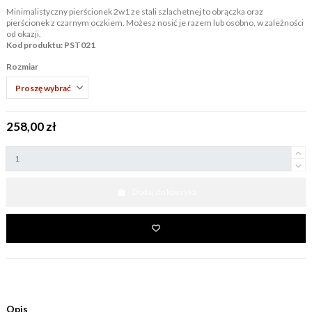
Minimalistyczny pierścionek 2w1 ze stali szlachetnej to obrączka oraz
pierścionek z czarnym oczkiem. Możesz nosić je razem lub osobno, w zależności
od okazji.
Kod produktu: PST021
Rozmiar
258,00 zł
Dodaj do koszyka
Opis