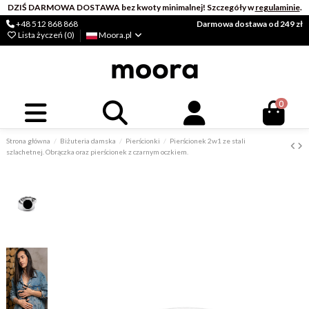
DZIŚ DARMOWA DOSTAWA bez kwoty minimalnej! Szczegóły w
regulaminie
.
+48 512 868 868
Darmowa dostawa od 249 zł
Lista życzeń (
0
)
Moora.pl
0
Strona główna
Biżuteria damska
Pierścionki
Pierścionek 2w1 ze stali
szlachetnej. Obrączka oraz pierścionek z czarnym oczkiem.