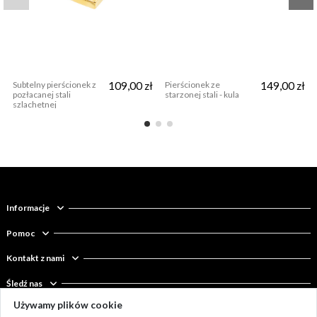
Subtelny pierścionek z
109,00 zł
Pierścionek ze
149,00 zł
pozłacanej stali
starzonej stali - kula
szlachetnej
Informacje
Pomoc
Kontakt z nami
Śledź nas
Używamy plików cookie
Newsletter