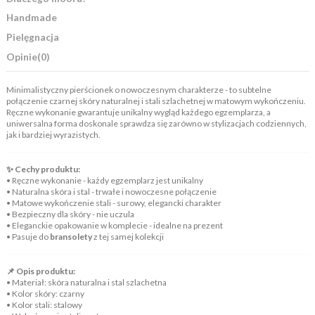
Handmade
Pielęgnacja
Opinie
(0)
Minimalistyczny pierścionek o nowoczesnym charakterze - to subtelne
połączenie czarnej skóry naturalnej i stali szlachetnej w matowym wykończeniu.
Ręczne wykonanie gwarantuje unikalny wygląd każdego egzemplarza, a
uniwersalna forma doskonale sprawdza się zarówno w stylizacjach codziennych,
jak i bardziej wyrazistych.
✨ Cechy produktu:
• Ręczne wykonanie - każdy egzemplarz jest unikalny
• Naturalna skóra i stal - trwałe i nowoczesne połączenie
• Matowe wykończenie stali - surowy, elegancki charakter
• Bezpieczny dla skóry - nie uczula
• Eleganckie opakowanie w komplecie - idealne na prezent
• Pasuje do
bransolety
z tej samej kolekcji
📌 Opis produktu:
• Materiał: skóra naturalna i stal szlachetna
• Kolor skóry: czarny
• Kolor stali: stalowy