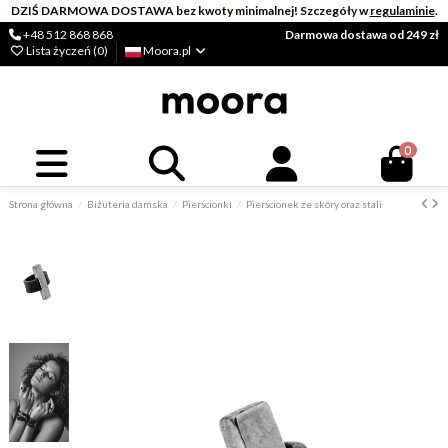
DZIŚ DARMOWA DOSTAWA bez kwoty minimalnej! Szczegóły w
regulaminie
.
+48 512 868 868
Darmowa dostawa od 249 zł
Lista życzeń (
0
)
Moora.pl
0
Strona główna
Biżuteria damska
Pierścionki
Pierścionek ze skóry oraz stali