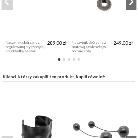
Naszyjnik skórzany z
289,00 zł
Naszyjnik skórzany z
249,00 zł
regulowaną błyszczącą
matową zawieszką w
przekładką ze stali
formie koła
szlachetnej
Klienci, którzy zakupili ten produkt, kupili również: