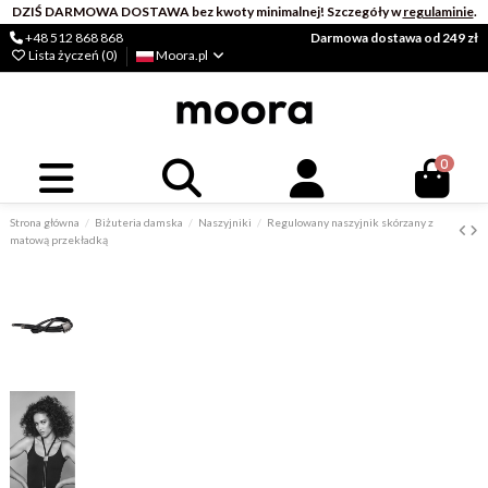
DZIŚ DARMOWA DOSTAWA bez kwoty minimalnej! Szczegóły w
regulaminie
.
+48 512 868 868
Darmowa dostawa od 249 zł
Lista życzeń (
0
)
Moora.pl
0
Strona główna
Biżuteria damska
Naszyjniki
Regulowany naszyjnik skórzany z
matową przekładką