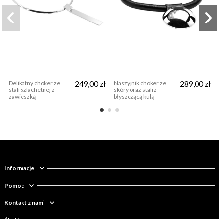
Delikatny choker ze
249,00 zł
Naszyjnik choker ze
289,00 zł
stali szlachetnej z
skóry oraz stali z
zawieszką
błyszczącą kulą
Informacje
Pomoc
Kontakt z nami