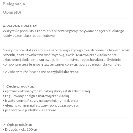
Pielęgnacja
Opinie
(0)
➡️
WAŻNA UWAGA!!
Wszystkie produkty z rzemienia skórzanego wykonywane są ręcznie, dlatego
każdy egzemplarz jest unikatowy.
Naszyjnik powstał z rzemienia skórzanego szytego dwustronnie na bawełnianym
rdzeniu, co zapewnia trwałość i wysoką jakość. Matowa przekładka ze stali
szlachetnej dodaje mu surowego i minimalistycznego charakteru. Świetnie
komponuje się z
bransoletą
z tej samej kolekcji, tworząc elegancki komplet.
👉 Zobacz także inne nasze
naszyjniki skórzane.
✨
Cechy produktu:
• ręcznie wykonany z naturalnej skóry i stali szlachetnej
• regulowany design z matową przekładką
• trwały rzemień szyty na bawełnianym rdzeniu
• elegancki, minimalistyczny i ponadczasowy styl
• prezentowe pudełko w zestawie
📌
Opis produktu:
• Długość – ok. 100 cm