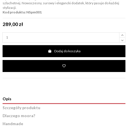
szlachetnej. Nowoczesny, surowy i elegancki dodatek, który pasuje do każdej
stylizacji.
Kod produktu: NSpm001
289,00 zł
Dodaj do koszyka
Opis
Szczegóły produktu
Dlaczego moora?
Handmade