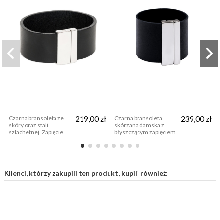
Czarna bransoleta ze
219,00 zł
Czarna bransoleta
239,00 zł
skóry oraz stali
skórzana damska z
szlachetnej. Zapięcie
błyszczącym zapięciem
błyszczące.
stalowym
Klienci, którzy zakupili ten produkt, kupili również: