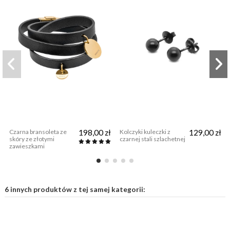
Czarna bransoleta ze
198,00 zł
Kolczyki kuleczki z
129,00 zł
skóry ze złotymi
czarnej stali szlachetnej
zawieszkami
6 innych produktów z tej samej kategorii: