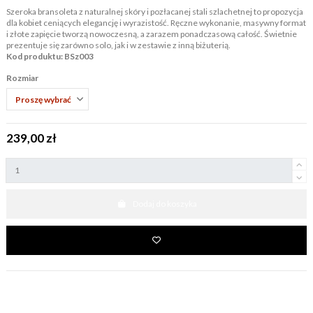
Szeroka bransoleta z naturalnej skóry i pozłacanej stali szlachetnej to propozycja
dla kobiet ceniących elegancję i wyrazistość. Ręczne wykonanie, masywny format
i złote zapięcie tworzą nowoczesną, a zarazem ponadczasową całość. Świetnie
prezentuje się zarówno solo, jak i w zestawie z inną biżuterią.
Kod produktu: BSz003
Rozmiar
239,00 zł
Dodaj do koszyka