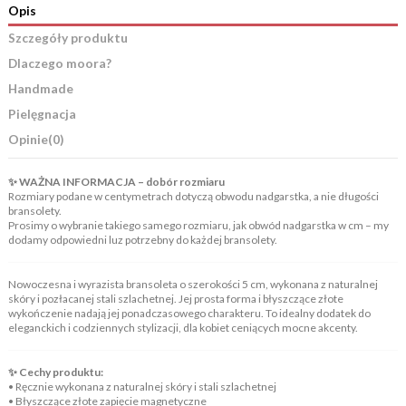
Opis
Szczegóły produktu
Dlaczego moora?
Handmade
Pielęgnacja
Opinie
(0)
✨ WAŻNA INFORMACJA – dobór rozmiaru
Rozmiary podane w centymetrach dotyczą obwodu nadgarstka, a nie długości
bransolety.
Prosimy o wybranie takiego samego rozmiaru, jak obwód nadgarstka w cm – my
dodamy odpowiedni luz potrzebny do każdej bransolety.
Nowoczesna i wyrazista bransoleta o szerokości 5 cm, wykonana z naturalnej
skóry i pozłacanej stali szlachetnej. Jej prosta forma i błyszczące złote
wykończenie nadają jej ponadczasowego charakteru. To idealny dodatek do
eleganckich i codziennych stylizacji, dla kobiet ceniących mocne akcenty.
✨ Cechy produktu:
• Ręcznie wykonana z naturalnej skóry i stali szlachetnej
• Błyszczące złote zapięcie magnetyczne