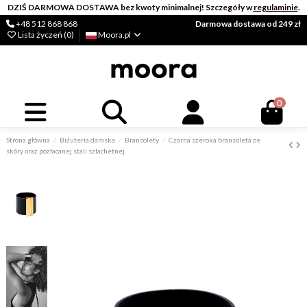
DZIŚ DARMOWA DOSTAWA bez kwoty minimalnej! Szczegóły w
regulaminie
.
+48 512 868 868
Darmowa dostawa od 249 zł
Lista życzeń (
0
)
Moora.pl
0
Strona główna
Biżuteria damska
Bransolety
Czarna szeroka bransoleta ze
skóry oraz pozłacanej stali szlachetnej