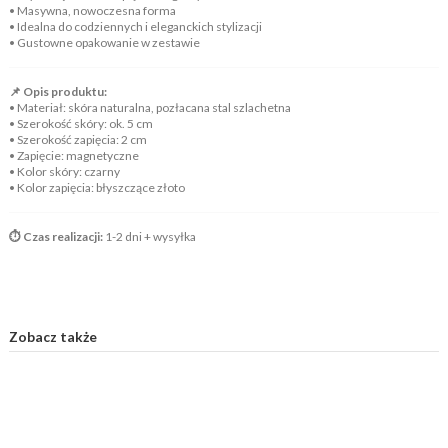
• Masywna, nowoczesna forma
• Idealna do codziennych i eleganckich stylizacji
• Gustowne opakowanie w zestawie
📌 Opis produktu:
• Materiał: skóra naturalna, pozłacana stal szlachetna
• Szerokość skóry: ok. 5 cm
• Szerokość zapięcia: 2 cm
• Zapięcie: magnetyczne
• Kolor skóry: czarny
• Kolor zapięcia: błyszczące złoto
⏱️ Czas realizacji:
1-2 dni + wysyłka
Zobacz także