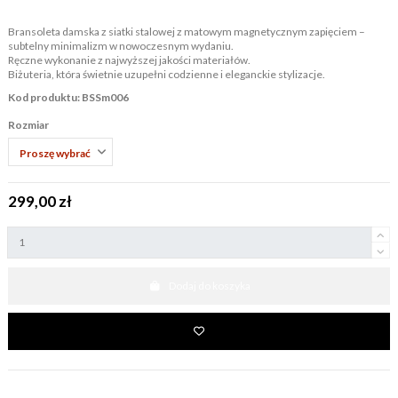
Bransoleta damska z siatki stalowej z matowym magnetycznym zapięciem –
subtelny minimalizm w nowoczesnym wydaniu.
Ręczne wykonanie z najwyższej jakości materiałów.
Biżuteria, która świetnie uzupełni codzienne i eleganckie stylizacje.
Kod produktu: BSSm006
Rozmiar
299,00 zł
Dodaj do koszyka