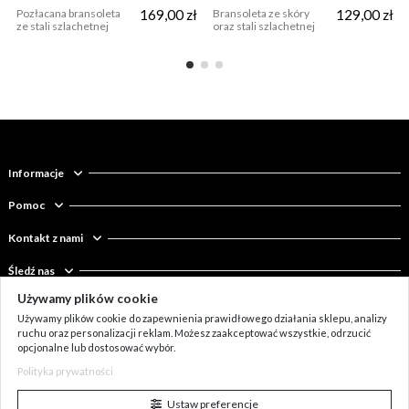
Pozłacana bransoleta
169,00 zł
Bransoleta ze skóry
129,00 zł
ze stali szlachetnej
oraz stali szlachetnej
Informacje
Pomoc
Kontakt z nami
Śledź nas
Używamy plików cookie
Newsletter
Używamy plików cookie do zapewnienia prawidłowego działania sklepu, analizy
ruchu oraz personalizacji reklam. Możesz zaakceptować wszystkie, odrzucić
opcjonalne lub dostosować wybór.
Polityka prywatności
Ustaw preferencje