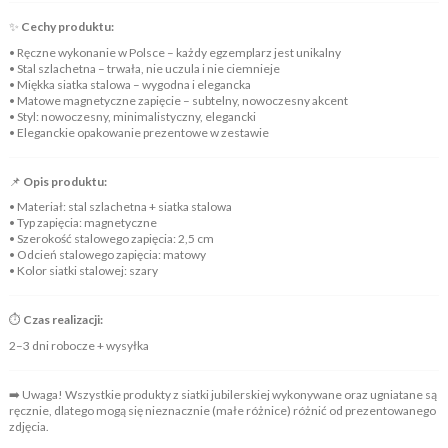
✨
Cechy produktu:
• Ręczne wykonanie w Polsce – każdy egzemplarz jest unikalny
• Stal szlachetna – trwała, nie uczula i nie ciemnieje
• Miękka siatka stalowa – wygodna i elegancka
• Matowe magnetyczne zapięcie – subtelny, nowoczesny akcent
• Styl: nowoczesny, minimalistyczny, elegancki
• Eleganckie opakowanie prezentowe w zestawie
📌
Opis produktu:
• Materiał: stal szlachetna + siatka stalowa
• Typ zapięcia: magnetyczne
• Szerokość stalowego zapięcia: 2,5 cm
• Odcień stalowego zapięcia: matowy
• Kolor siatki stalowej: szary
⏱️
Czas realizacji:
2–3 dni robocze + wysyłka
➡️ Uwaga! Wszystkie produkty z siatki jubilerskiej wykonywane oraz ugniatane są
ręcznie, dlatego mogą się nieznacznie (małe różnice) różnić od prezentowanego
zdjęcia.