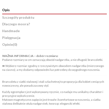
Opis
Szczegóły produktu
Dlaczego moora?
Handmade
Pielęgnacja
Opinie
(0)
WAŻNA INFORMACJA – dobór rozmiaru:
Podane rozmiary w cm oznaczają obwód nadgarstka, a nie długość bransoletki.
➡️ Wybierz rozmiar zgodny z rzeczywistym obwodem nadgarstka (mierzonego
na ciasno), a my dodamy odpowiedni luz potrzebny do wygodnego noszenia.
Bransoleta z siatki stalowej i stali szlachetnej to propozycja dla kobiet ceniących
nowoczesny, ale ponadczasowy styl.
Każdy egzemplarz jest wykonywany ręcznie, co nadaje mu unikalny charakter i
precyzyjne wykończenie.
Matowe magnetyczne zapięcie jest trwałe i komfortowe w noszeniu, a siatka
stalowa delikatnie otula nadgarstek, tworząc elegancki efekt.