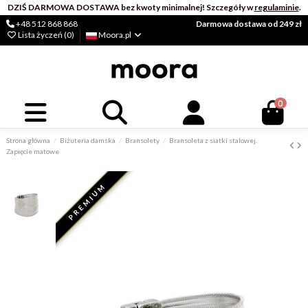
DZIŚ DARMOWA DOSTAWA bez kwoty minimalnej! Szczegóły w
regulaminie
.
+48 512 868 868
Darmowa dostawa od 249 zł
Lista życzeń (
0
)
Moora.pl
0
Strona główna
Biżuteria damska
Bransolety
Bransoleta z siatki stalowej.
Zapięcie matowe
PREMIUM