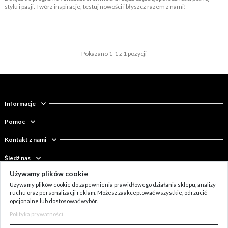
stylu i pasji. Twórz inspiracje, testuj nowości i błyszcz razem z nami!
Pokazano 1-1 z 1 pozycji
Informacje
Pomoc
Kontakt z nami
Śledź nas
Używamy plików cookie
Newsletter
Używamy plików cookie do zapewnienia prawidłowego działania sklepu, analizy
ruchu oraz personalizacji reklam. Możesz zaakceptować wszystkie, odrzucić
opcjonalne lub dostosować wybór.
Polityka prywatności