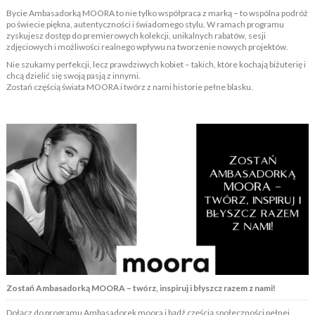
Bycie Ambasadorką MOORA to nie tylko współpraca z marką – to wspólna podróż
po świecie piękna, autentyczności i świadomego stylu. W ramach programu
zyskujesz dostęp do premierowych kolekcji, unikalnych rabatów, sesji
zdjęciowych i możliwości realnego wpływu na tworzenie nowych projektów.
Nie szukamy perfekcji, lecz prawdziwych kobiet – takich, które kochają biżuterię i
chcą dzielić się swoją pasją z innymi.
Zostań częścią świata MOORA i twórz z nami historie pełne blasku.
Zostań Ambasadorką MOORA – twórz, inspiruj i błyszcz razem z nami!
Dołącz do programu Ambasadorek moora i bądź częścią społeczności pełnej