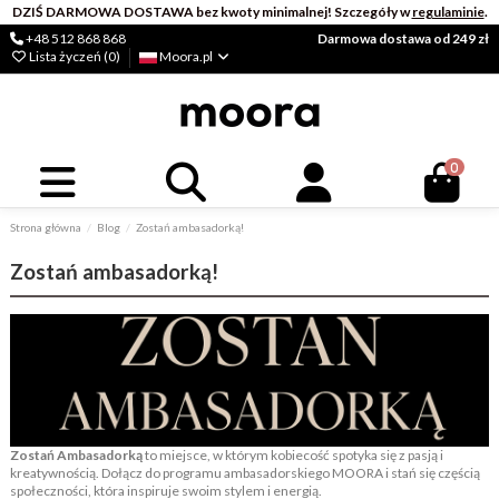
DZIŚ DARMOWA DOSTAWA bez kwoty minimalnej! Szczegóły w
regulaminie
.
+48 512 868 868
Darmowa dostawa od 249 zł
Lista życzeń (
0
)
Moora.pl
0
Strona główna
Blog
Zostań ambasadorką!
Zostań ambasadorką!
Zostań Ambasadorką
to miejsce, w którym kobiecość spotyka się z pasją i
kreatywnością. Dołącz do programu ambasadorskiego MOORA i stań się częścią
społeczności, która inspiruje swoim stylem i energią.